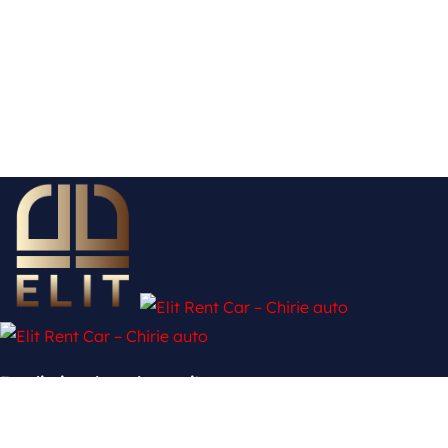
Fără limite, doar drumuri!
Twitter
Ovaicon-facebook-logo
Pinterest-p
Ovaicon-instagram