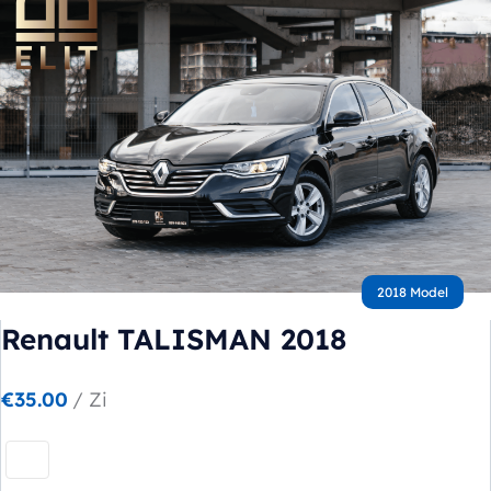
Popular types
SUV
Toate automobilele
Sedan
2018 Model
Renault TALISMAN 2018
€
35.00
/ Zi