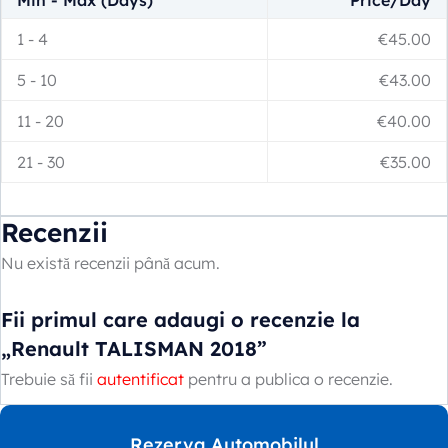
Min - Max (Days)
Price/Day
1
-
4
€
45.00
5
-
10
€
43.00
11
-
20
€
40.00
21
-
30
€
35.00
Recenzii
Nu există recenzii până acum.
Fii primul care adaugi o recenzie la
„Renault TALISMAN 2018”
Trebuie să fii
autentificat
pentru a publica o recenzie.
Rezerva Automobilul