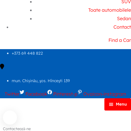
SUV
Toate automobilele
Sedan
Contact
Find a Car
+373 69 448 822
mun. Chișinău, şos. Hînceşti 139
Twitter
Facebook
Pinterest-p
Ovaicon-instagram
Menu
Principală
Autoparc
Contactează-ne