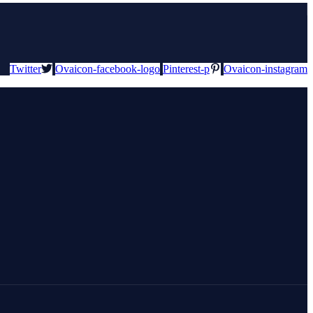
Twitter
Ovaicon-facebook-logo
Pinterest-p
Ovaicon-instagram