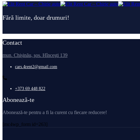
Fără limite, doar drumuri!
Contact
mun. Chișinău, şos. Hînceşti 139
cars.4rent2@gmail.com
+373 69 448 822
Abonează-te
Abonează-te pentru a fi la curent cu fiecare reducere!
[mc4wp_form id=263]