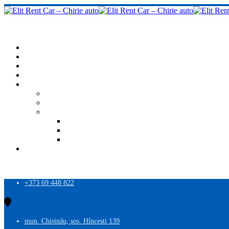
+373 69 448 822
mun. Chișinău, şos. Hînceşti 139