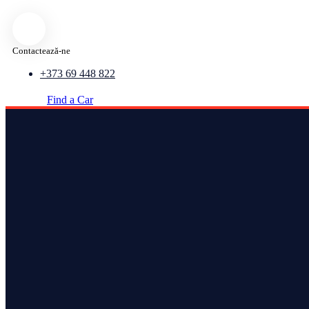
Contactează-ne
+373 69 448 822
Find a Car