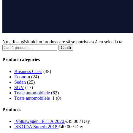
Nu a fost găsit niciun produs care să se potrivească cu selecția ta.
Caută
Caută
după:
Product categories
Business Class
(38)
Econom
(24)
Sedan
(25)
SUV
(17)
Toate automobilele
(62)
Toate automobilele_1
(0)
Products
Volkswagen JETTA 2020
€
35.00
/ Day
SKODA Superb 2018
€
40.00
/ Day