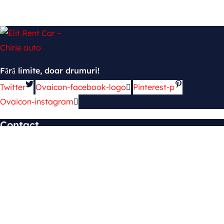
Fără limite, doar drumuri!
Twitter
Ovaicon-facebook-logo
Pinterest-p
Ovaicon-instagram
Contact
mun. Chișinău, şos. Hînceşti 139
cars.4rent2@gmail.com
+373 69 448 822