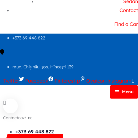
Sedan
Contact
Find a Car
+373 69 448 822
mun. Chișinău, şos. Hînceşti 139
Twitter
Facebook
Pinterest-p
Ovaicon-instagram
Menu
Principală
Autoparc
Contactează-ne
Cars Search No Map
FAQs
+373 69 448 822