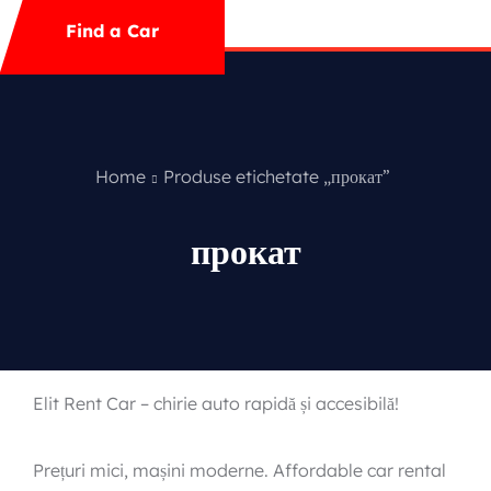
Mega Menu
Find a Car
Contact
Special Offer
Home
Produse etichetate „прокат”
прокат
Featured Cars
Elit Rent Car – chirie auto rapidă și accesibilă!
Prețuri mici, mașini moderne. Affordable car rental