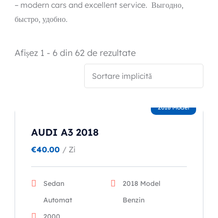
– modern cars and excellent service. Выгодно,
быстро, удобно.
Popular types
Afișez 1 - 6 din 62 de rezultate
SUV
Toate automobilele
Sedan
2018 Model
AUDI A3 2018
€
40.00
/ Zi
Sedan
2018 Model
Automat
Benzin
2000