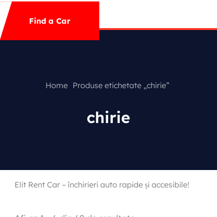
Mega Menu
Find a Car
Contact
Special Offer
Home
Produse etichetate „chirie”
chirie
Featured Cars
Elit Rent Car – închirieri auto rapide și accesibile!