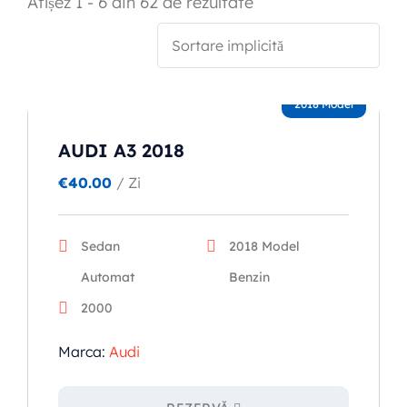
Afișez 1 - 6 din 62 de rezultate
Popular types
2018 Model
SUV
Toate automobilele
AUDI A3 2018
Sedan
€
40.00
/ Zi
Sedan
2018 Model
Automat
Benzin
2000
Marca:
Audi