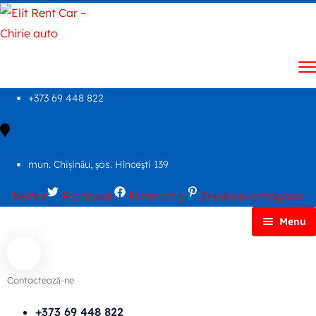
+373 69 448 822
mun. Chișinău, şos. Hînceşti 139
Twitter
Facebook
Pinterest-p
Ovaicon-instagram
Menu
Principală
Autoparc
Contactează-ne
Cars Search No Map
FAQs
+373 69 448 822