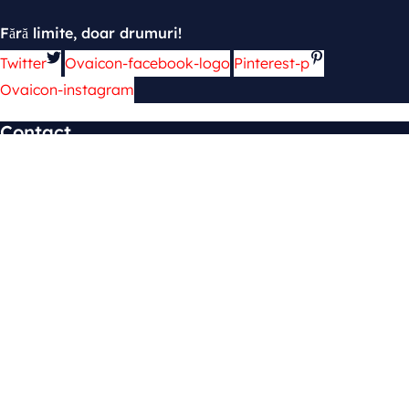
Fără limite, doar drumuri!
Twitter
Ovaicon-facebook-logo
Pinterest-p
Ovaicon-instagram
Contact
mun. Chișinău, şos. Hînceşti 139
cars.4rent2@gmail.com
+373 69 448 822
Abonează-te
Abonează-te pentru a fi la curent cu fiecare reducere!