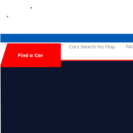
Principală
Autoparc
Cars Search No Map
FA
Find a Car