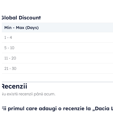
Global Discount
Min - Max (Days)
1
-
4
5
-
10
11
-
20
21
-
30
Recenzii
Nu există recenzii până acum.
Fii primul care adaugi o recenzie la „Daci