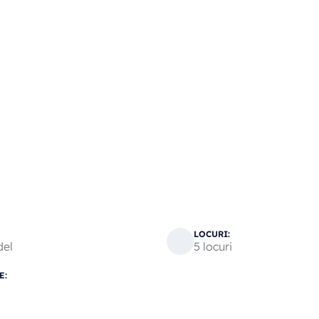
LOCURI:
del
5 locuri
E: