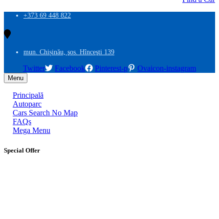
+373 69 448 822
mun. Chișinău, şos. Hînceşti 139
Twitter
Facebook
Pinterest-p
Ovaicon-instagram
Menu
Principală
Autoparc
Cars Search No Map
FAQs
Mega Menu
Special Offer