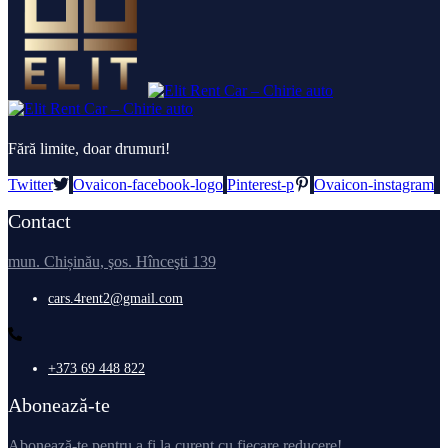
Fără limite, doar drumuri!
Twitter
Ovaicon-facebook-logo
Pinterest-p
Ovaicon-instagram
Contact
mun. Chișinău, şos. Hînceşti 139
cars.4rent2@gmail.com
+373 69 448 822
Abonează-te
Abonează-te pentru a fi la curent cu fiecare reducere!