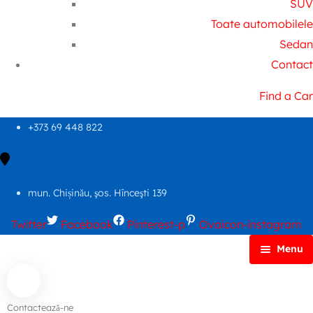
SUV
Toate automobilele
Sedan
Contact
Find a Car
+373 69 448 822
mun. Chișinău, şos. Hînceşti 139
Twitter
Facebook
Pinterest-p
Ovaicon-instagram
Menu
Principală
Autoparc
Contactează-ne