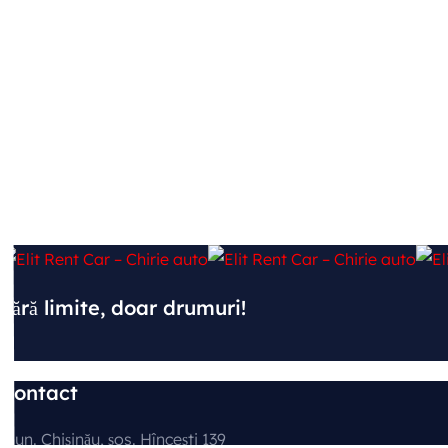
Fără limite, doar drumuri!
Contact
mun. Chișinău, şos. Hînceşti 139