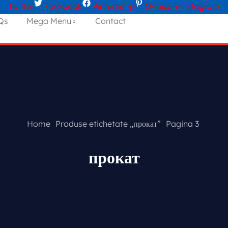
Twitter
Facebook
Pinterest-p
Ovaicon-instagram
Qs
Mega Menu
Contact
Home
Produse etichetate „прокат”
Pagina 3
прокат