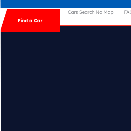
Principală
Autoparc
Cars Search No Map
FA
Find a Car