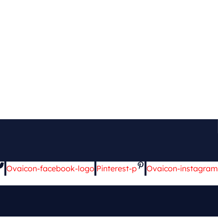
Ovaicon-facebook-logo
Pinterest-p
Ovaicon-instagram