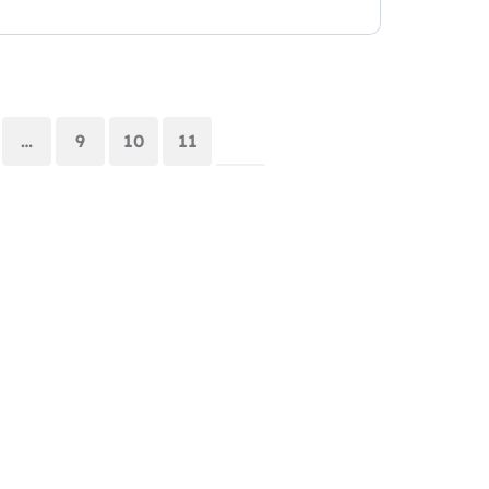
…
9
10
11