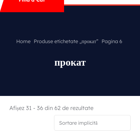
Contact
Special Offer
Home
Produse etichetate „прокат”
Pagina 6
прокат
Featured Cars
Afișez 31 - 36 din 62 de rezultate