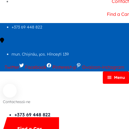
Contact
Find a Car
+373 69 448 822
mun. Chișinău, şos. Hînceşti 139
Twitter
Facebook
Pinterest-p
Ovaicon-instagram
Menu
Principală
Autoparc
Contactează-ne
Cars Search No Map
FAQs
+373 69 448 822
Mega Menu
Find a Car