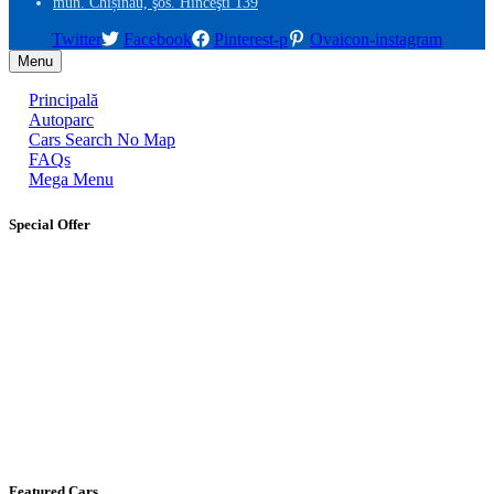
mun. Chișinău, şos. Hînceşti 139
Twitter
Facebook
Pinterest-p
Ovaicon-instagram
Menu
Principală
Autoparc
Cars Search No Map
FAQs
Mega Menu
Special Offer
Featured Cars