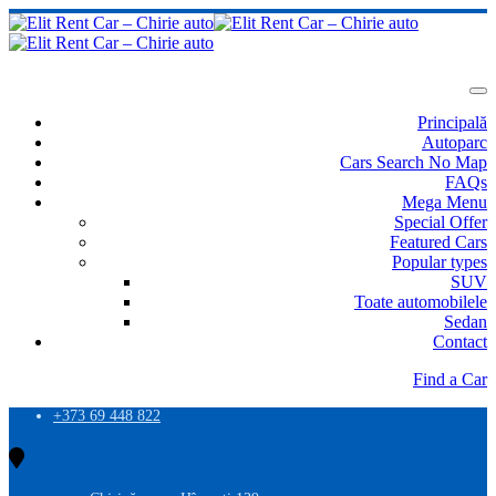
Principală
Autoparc
Cars Search No Map
FAQs
Mega Menu
Special Offer
Featured Cars
Popular types
SUV
Toate automobilele
Sedan
Contact
Find a Car
+373 69 448 822