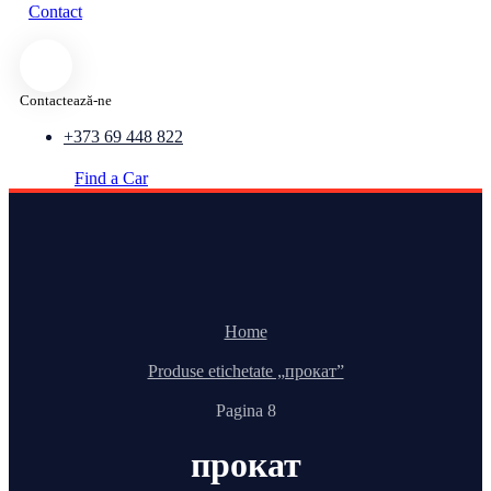
Contact
Contactează-ne
+373 69 448 822
Find a Car
Home
Produse etichetate „прокат”
Pagina 8
прокат