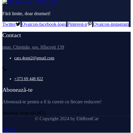
Fără limite, doar drumuri!
Twitter
Ovaicon-facebook-logo
Pinterest-p
Ovaicon-instagram
Contact
mun. Chișinău, şos. Hînceşti 139
cars.4rent2@gmail.com
+373 69 448 822
Abonează-te
Abonează-te pentru a fi la curent cu fiecare reducere!
[mc4wp_form id=263]
© Copyright 2024 by ElitRentCar
EUR €